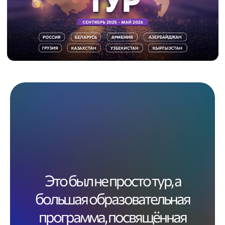
Каждая остановка тура стала
отдельной историей, а вместе
они сложились в масштабное
путешествие через страны,
города и танцевальные
сообщества
Большой Бачата-тур стал достойным
завершением десятилетнего этапа выездной
преподавательской деятельности — ярким,
насыщенным и наполненным людьми, для
которых бачата является не просто танцем, а
частью жизни.
Это был не просто тур, а
большая образовательная
программа, посвящённая