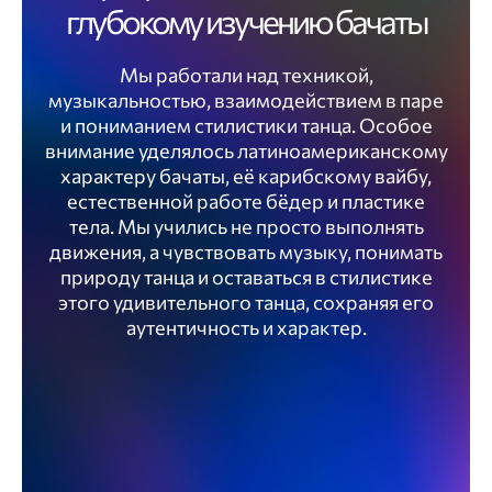
глубокому изучению бачаты
Мы работали над техникой,
музыкальностью, взаимодействием в паре
и пониманием стилистики танца. Особое
внимание уделялось латиноамериканскому
характеру бачаты, её карибскому вайбу,
естественной работе бёдер и пластике
тела. Мы учились не просто выполнять
движения, а чувствовать музыку, понимать
природу танца и оставаться в стилистике
этого удивительного танца, сохраняя его
аутентичность и характер.